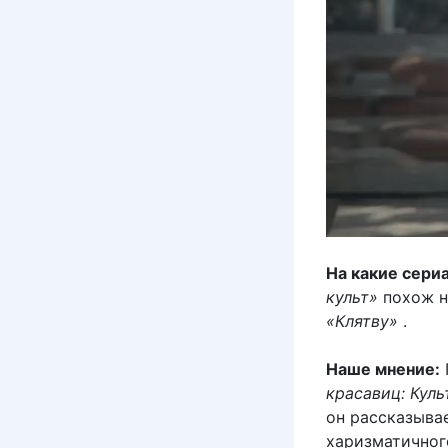
На какие сери
культ»
похож н
«Клятву»
.
Наше мнение:
красавиц: Кул
он рассказыва
харизматичног