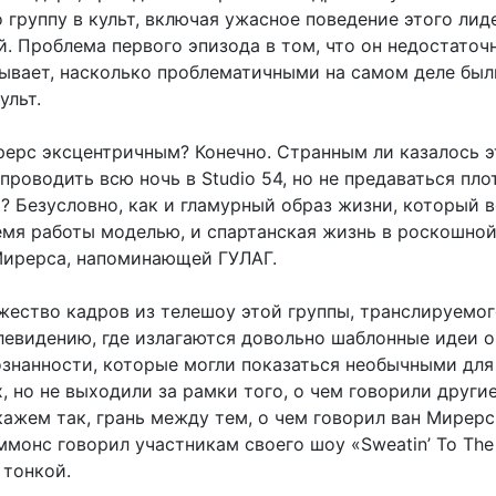
 группу в культ, включая ужасное поведение этого лид
. Проблема первого эпизода в том, что он недостаточ
ывает, насколько проблематичными на самом деле был
ульт.
рерс эксцентричным? Конечно. Странным ли казалось э
проводить всю ночь в Studio 54, но не предаваться пл
? Безусловно, как и гламурный образ жизни, который в
емя работы моделью, и спартанская жизнь в роскошно
Мирерса, напоминающей ГУЛАГ.
ество кадров из телешоу этой группы, транслируемог
левидению, где излагаются довольно шаблонные идеи о
ознанности, которые могли показаться необычными для
, но не выходили за рамки того, о чем говорили други
ажем так, грань между тем, о чем говорил ван Мирерс,
монс говорил участникам своего шоу «Sweatin’ To The 
 тонкой.