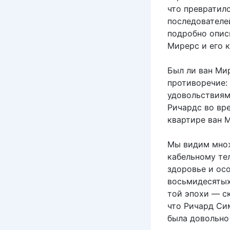
что превратило
последователей
подробно опис
Мирерс и его к
Был ли ван Ми
противоречие: 
удовольствиям
Ричардс во вр
квартире ван 
Мы видим множ
кабельному те
здоровье и ос
восьмидесятых
той эпохи — ск
что Ричард Сим
была довольно