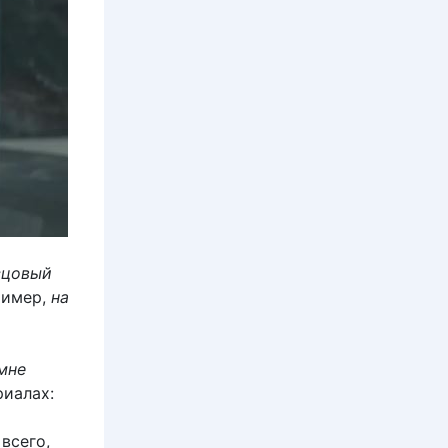
зцовый
ример,
на
мне
риалах:
всего,