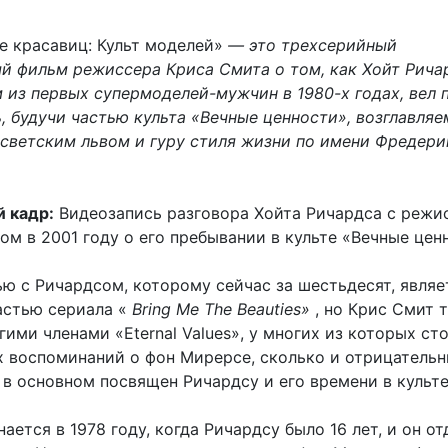
е красавиц: Культ моделей»
— это трехсерийный
й фильм режиссера Криса Смита о том, как Хойт Рича
 из первых супермоделей-мужчин в 1980-х годах, вел 
, будучи частью культа «Вечные ценности», возглавляе
светским львом и гуру стиля жизни по имени Фредери
 кадр:
Видеозапись разговора Хойта Ричардса с режи
м в 2001 году о его пребывании в культе «Вечные цен
 с Ричардсом, которому сейчас за шестьдесят, являе
астью сериала «
Bring Me The Beauties»
, но Крис Смит 
гими членами «Eternal Values», у многих из которых ст
 воспоминаний о фон Мирерсе, сколько и отрицательн
в основном посвящен Ричардсу и его времени в культе
ается в 1978 году, когда Ричардсу было 16 лет, и он от