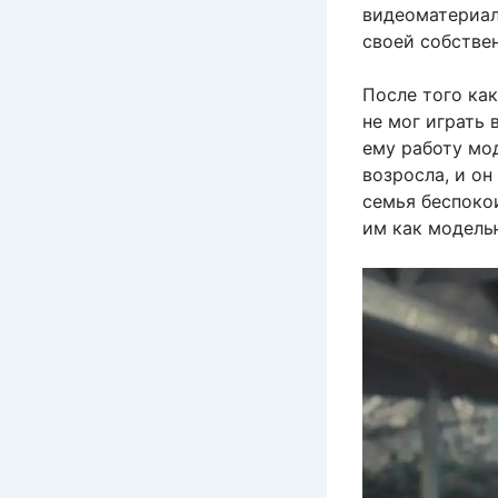
видеоматериал
своей собстве
После того как
не мог играть 
ему работу мо
возросла, и о
семья беспокои
им как модель