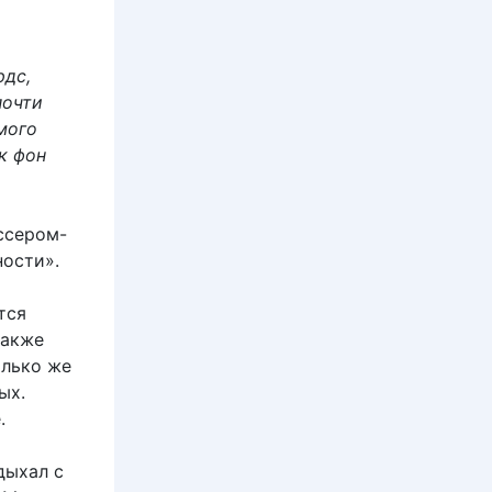
рдс,
почти
мого
к фон
ссером-
ности».
тся
также
олько же
ых.
.
дыхал с