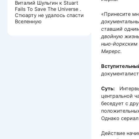
Виталий Шульгин
к
Stuart
Fails To Save The Universe .
«Принесите мн
Стюарту не удалось спасти
Вселенную
документальны
ставший одним
двойную жизнь
нью-йоркским 
Мирерс.
Вступительный
документалисто
Суть:
Интервью
центральной ч
беседует с дру
положительных
Однако сериал 
Действие начин