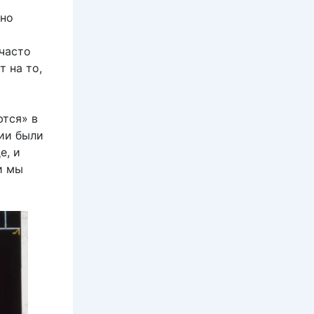
нно
 часто
т на то,
ются» в
ии были
е, и
и мы