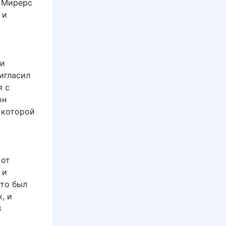
н Мирерс
 и
 и
игласил
я с
он
в которой
 от
 и
что был
, и
В