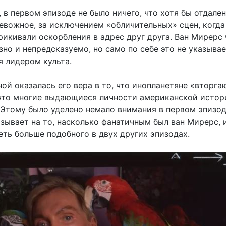
 в первом эпизоде ​​не было ничего, что хотя бы отдале
евожное, за исключением «обличительных» сцен, когда
рикивали оскорбления в адрес друг друга. Ван Мирерс
зно и непредсказуемо, но само по себе это не указывае
я лидером культа.
ой оказалась его вера в то, что инопланетяне «вторга
 что многие выдающиеся личности американской истор
 Этому было уделено немало внимания в первом эпизод
азывает на то, насколько фанатичным был ван Мирерс, 
еть больше подобного в двух других эпизодах.