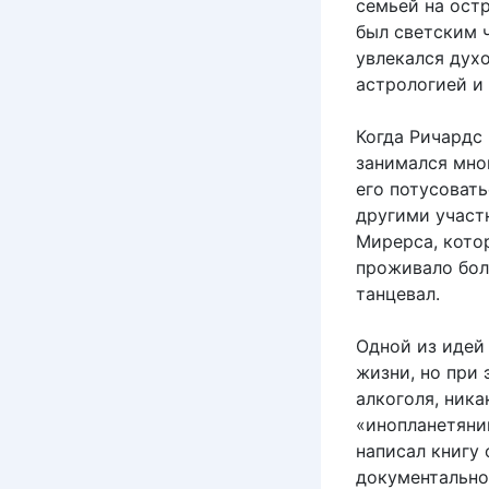
семьей на ост
был светским ч
увлекался дух
астрологией и
Когда Ричардс 
занимался мно
его потусовать
другими участн
Мирерса, котор
проживало бол
танцевал.
Одной из идей
жизни, но при
алкоголя, ника
«инопланетянин
написал книгу 
документально