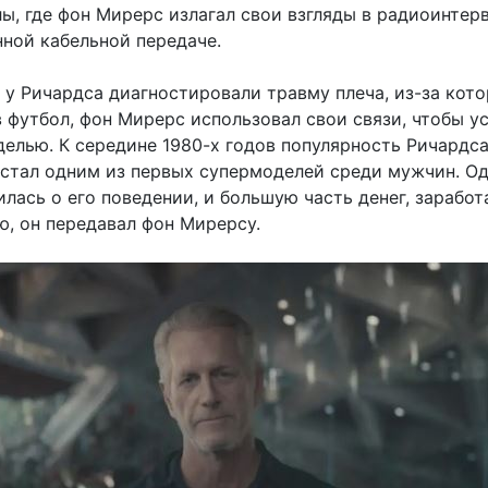
ы, где фон Мирерс излагал свои взгляды в радиоинтер
нной кабельной передаче.
 у Ричардса диагностировали травму плеча, из-за кот
в футбол, фон Мирерс использовал свои связи, чтобы у
делью. К середине 1980-х годов популярность Ричардса
н стал одним из первых супермоделей среди мужчин. Од
лась о его поведении, и большую часть денег, зарабо
ю, он передавал фон Мирерсу.