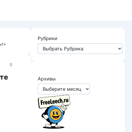
Рубрики
ьт»
0
ите
Архивы