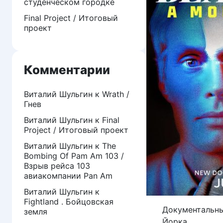
студенческом городке
Final Project / Итоговый
проект
Комментарии
Виталий Шульгин
к
Wrath /
Гнев
Виталий Шульгин
к
Final
Project / Итоговый проект
Виталий Шульгин
к
The
Bombing Of Pam Am 103 /
Взрыв рейса 103
авиакомпании Pan Am
Виталий Шульгин
к
Fightland . Бойцовская
Документальны
земля
Йорка.