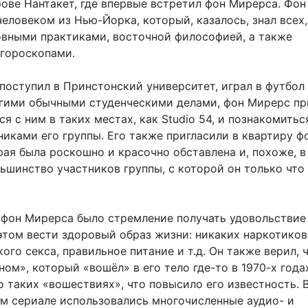
рове Нантакет, где впервые встретил фон Мирерса. Фо
еловеком из Нью-Йорка, который, казалось, знал всех,
овными практиками, восточной философией, а также
 гороскопами.
поступил в Принстонский университет, играл в футбол
гими обычными студенческими делами, фон Мирерс пр
ся с ним в таких местах, как Studio 54, и познакомитьс
иками его группы. Его также пригласили в квартиру ф
ая была роскошно и красочно обставлена ​​и, похоже, 
ьшинство участников группы, с которой он только что
 фон Мирерса было стремление получать удовольствие
 этом вести здоровый образ жизни: никаких наркотиков
кого секса, правильное питание и т.д. Он также верил, 
ом», который «вошёл» в его тело где-то в 1970-х годах
о таких «вошествиях», что повысило его известность. 
м сериале использовались многочисленные аудио- и