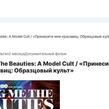
uties: A Model Cult / «Принесите мне красавиц: Образцовый кул
льгин
2 месяца
Документальный фильм
The Beauties: A Model Cult / «Принес
авиц: Образцовый культ»