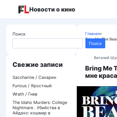
Перейти
Новости о кино
к
контенту
Поиск
Главная
»
Bring Me The Bea
Поиск
Виталий Шу
Свежие записи
Bring Me 
мне крас
Saccharine / Сахарин
Furious / Яростный
Wrath / Гнев
The Idaho Murders: College
Nightmare . Убийства в
Айдахо: кошмар в