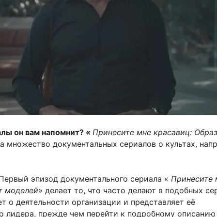
алы он вам напомнит? «
Принесите мне красавиц: Обра
а множество документальных сериалов о культах, нап
Первый эпизод документального сериала «
Принесите 
ьт моделей»
делает то, что часто делают в подобных се
ет о деятельности организации и представляет её
о лидера, прежде чем перейти к подробному описанию 