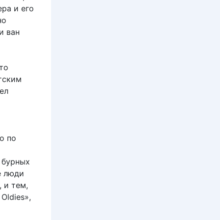
ера и его
но
и ван
то
отским
ел
й
о по
 бурных
е люди
 и тем,
Oldies»,