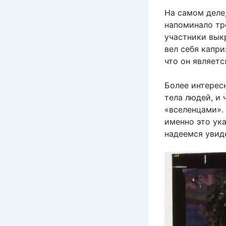
На самом деле,
напоминало тр
участники вык
вел себя капри
что он являетс
Более интересн
тела людей, и
«вселенцами».
именно это ук
надеемся увид