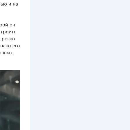
вью и на
орой он
строить
 резко
нако его
танных