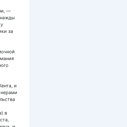
ни, —
днажды
ку
ики за
т
мочной
имания
ного
ента, и
тнерами
льства
) в
ста,
мых, и