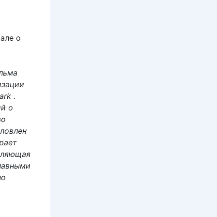
але о
льма
изации
rk .
ий о
во
словлен
рает
авляющая
лавными
но