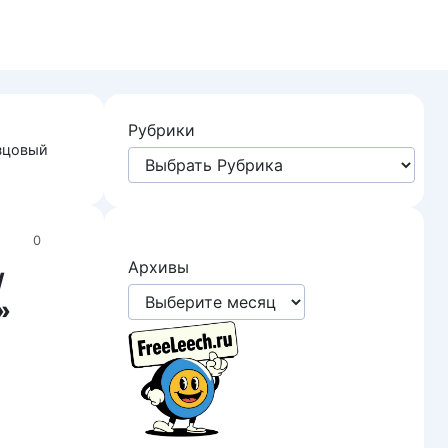
Рубрики
азцовый
0
Архивы
/
»