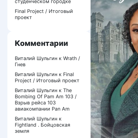
студенческом городке
Final Project / Итоговый
проект
Комментарии
Виталий Шульгин
к
Wrath /
Гнев
Виталий Шульгин
к
Final
Project / Итоговый проект
Виталий Шульгин
к
The
Bombing Of Pam Am 103 /
Взрыв рейса 103
авиакомпании Pan Am
Виталий Шульгин
к
Fightland . Бойцовская
земля