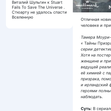
Виталий Шульгин
к
Stuart
Fails To Save The Universe .
Стюарту не удалось спасти
Вселенную
Отличная нови
человеке и пр
Тамера
Моури-
«
Тайны Призра
серии детектив
Хотя на посте
женщине и при
ведущей реали
её химией с п
призрака, пом
и ирландский 
героями полны
наблюдать.
Суть:
В сериал