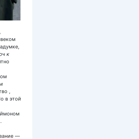
,
овеком
адумке,
юч к
ятно
ком
м
во ,
о в этой
Эймоном
.
ование —