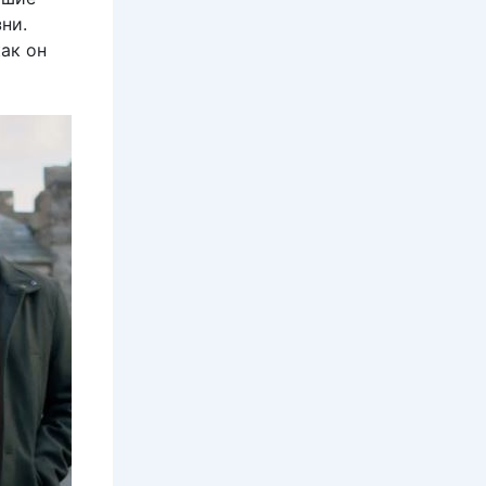
ни.
ак он