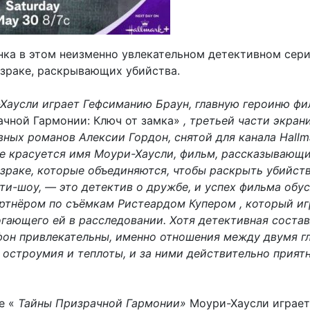
нка в этом неизменно увлекательном детективном сери
израке, раскрывающих убийства.
Хаусли
играет Гефсиманию Браун, главную героиню фи
чной Гармонии: Ключ от замка»
, третьей части экран
ных романов Алексии Гордон, снятой для канала Hallma
ре красуется имя Моури-Хаусли, фильм, рассказывающ
зраке, которые объединяются, чтобы раскрыть убийст
ти-шоу, — это детектив о дружбе, и успех фильма обу
артнёром по съёмкам Ристеардом Купером , который иг
огающего ей в расследовании. Хотя детективная сост
фон привлекательны, именно отношения между двумя г
 остроумия и теплоты, и за ними действительно прият
е «
Тайны Призрачной Гармонии»
Моури-Хаусли играет