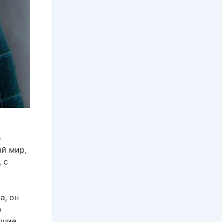
о
ый мир,
 с
а, он
о
чшие