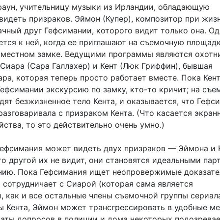
аун, учительницу музыки из Ирландии, обладающую
видеть призраков. Эймон (Купер), композитор при жиз
ачный друг Гефсимании, которого видит только она. О
ется к ней, когда ее приглашают на съемочную площад
 местном замке. Ведущими программы являются охотн
Сиара (Сара Галлахер) и Кент (Люк Гриффин), бывшая
ра, которая теперь просто работает вместе. Пока Кен
Гефсимании экскурсию по замку, кто-то кричит; на съе
дят безжизненное тело Кента, и оказывается, что Гефс
разговаривала с призраком Кента. (Что касается экран
ства, то это действительно очень умно.)
 Гефсимания может видеть двух призраков — Эймона и К
то другой их не видит, они становятся идеальными пар
нию. Пока Гефсимания ищет неопровержимые доказате
и сотрудничает с Сиарой (которая сама является
, как и все остальные члены съемочной группы сериала
ы Кента, Эймон может трансгрессировать в удобные ме
наты допросов в полиции и дома некоторых подозревае