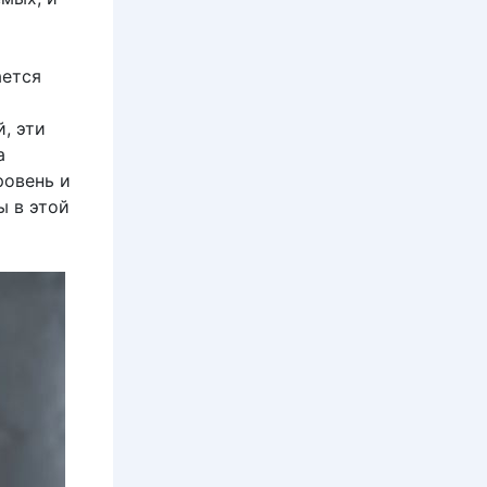
ается
й, эти
а
ровень и
ы в этой