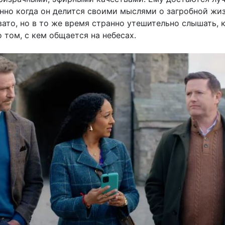
енно когда он делится своими мыслями о загробной жиз
ато, но в то же время странно утешительно слышать, к
 том, с кем общается на небесах.