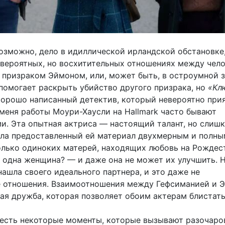
зможно, дело в идиллической ирландской обстановке
евероятных, но восхитительных отношениях между чел
 призраком Эймоном, или, может быть, в остроумной з
 помогает раскрыть убийство другого призрака, но
«Кл
орошо написанный детектив, который невероятно при
 меня работы Моури-Хаусли на Hallmark часто бывают
и. Эта опытная актриса — настоящий талант, но слиш
ила предоставленный ей материал двухмерным и полны
лько одиноких матерей, находящих любовь на Рождест
 одна женщина? — и даже она не может их улучшить. Н
ашла своего идеального партнера, и это даже не
 отношения. Взаимоотношения между Гефсиманией и 
ая дружба, которая позволяет обоим актерам блистать
 есть некоторые моменты, которые вызывают разочар