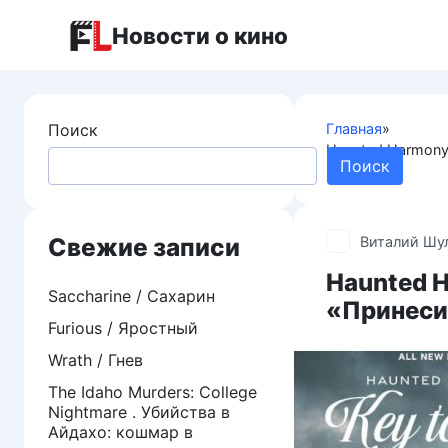
Перейти
Новости о кино
к
контенту
Поиск
Главная
»
Haunted Harmony 
Поиск
культ»
Свежие записи
Виталий Шу
Haunted H
Saccharine / Сахарин
«Принеси
Furious / Яростный
Wrath / Гнев
The Idaho Murders: College
Nightmare . Убийства в
Айдахо: кошмар в