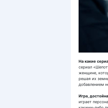
На какие сери
сериал
«Шепот
женщине, кото
решая их земны
добавлением н
Игра, достойн
играет персона
какими-либо п