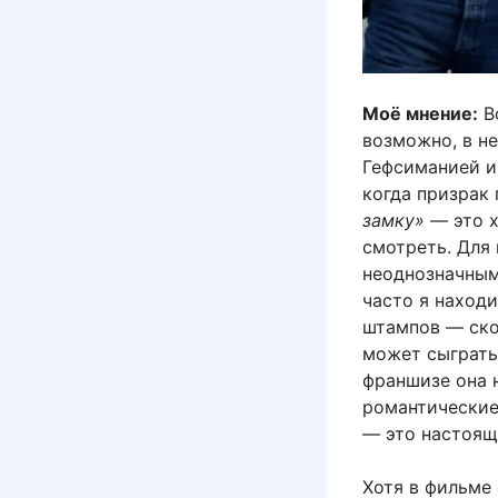
Моё мнение:
Во
возможно, в н
Гефсиманией и
когда призрак
замку»
— это х
смотреть. Для
неоднозначным
часто я наход
штампов — ско
может сыграть
франшизе она н
романтические
— это настоящ
Хотя в фильме