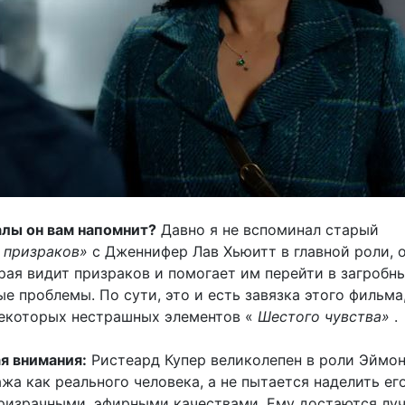
алы он вам напомнит?
Давно я не вспоминал старый
 призраков»
с Дженнифер Лав Хьюитт в главной роли, 
рая видит призраков и помогает им перейти в загробн
е проблемы. По сути, это и есть завязка этого фильма,
екоторых нестрашных элементов «
Шестого чувства»
.
ая внимания:
Ристеард Купер великолепен в роли Эймон
жа как реального человека, а не пытается наделить ег
ризрачными, эфирными качествами. Ему достаются лу