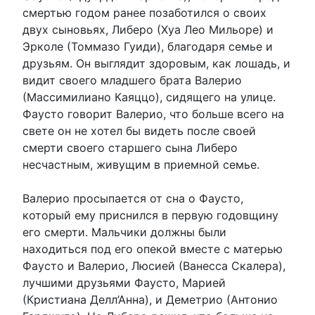
смертью годом ранее позаботился о своих
двух сыновьях, Либеро (Хуа Лео Мильоре) и
Эрколе (Томмазо Гуиди), благодаря семье и
друзьям. Он выглядит здоровым, как лошадь, и
видит своего младшего брата Валерио
(Массимилиано Каяццо), сидящего на улице.
Фаусто говорит Валерио, что больше всего на
свете он не хотел бы видеть после своей
смерти своего старшего сына Либеро
несчастным, живущим в приемной семье.
Валерио просыпается от сна о Фаусто,
который ему приснился в первую годовщину
его смерти. Мальчики должны были
находиться под его опекой вместе с матерью
Фаусто и Валерио, Люсией (Ванесса Скалера),
лучшими друзьями Фаусто, Марией
(Кристиана Делл’Анна), и Деметрио (Антонио