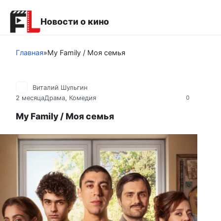
Перейти
к
Новости о кино
контенту
Главная
»
My Family / Моя семья
Виталий Шульгин
2 месяца
Драма
,
Комедия
0
My Family / Моя семья