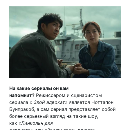
На какие сериалы он вам
напомнит?
Режиссером и сценаристом
сериала «
Злой адвокат»
является Ноттапон
Бунпракоб, а сам сериал представляет собой
более серьезный взгляд на такие шоу,
как
«Линкольн для
адвоката»
или
«Заклинатель дождя»
.