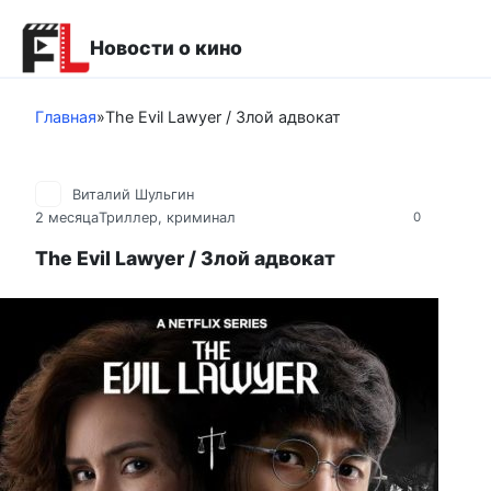
Перейти
к
Новости о кино
контенту
Главная
»
The Evil Lawyer / Злой адвокат
Виталий Шульгин
2 месяца
Триллер, криминал
0
The Evil Lawyer / Злой адвокат