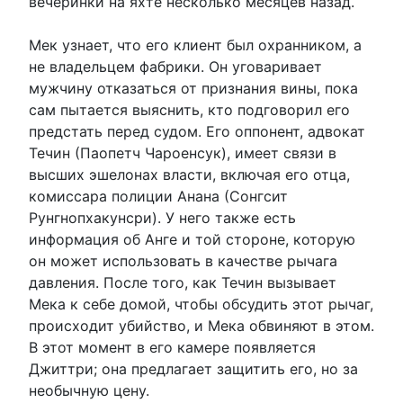
вечеринки на яхте несколько месяцев назад.
Мек узнает, что его клиент был охранником, а
не владельцем фабрики. Он уговаривает
мужчину отказаться от признания вины, пока
сам пытается выяснить, кто подговорил его
предстать перед судом. Его оппонент, адвокат
Течин (Паопетч Чароенсук), имеет связи в
высших эшелонах власти, включая его отца,
комиссара полиции Анана (Сонгсит
Рунгнопхакунсри). У него также есть
информация об Анге и той стороне, которую
он может использовать в качестве рычага
давления. После того, как Течин вызывает
Мека к себе домой, чтобы обсудить этот рычаг,
происходит убийство, и Мека обвиняют в этом.
В этот момент в его камере появляется
Джиттри; она предлагает защитить его, но за
необычную цену.