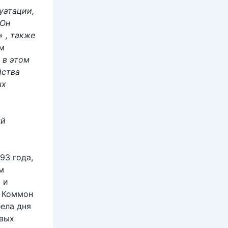
уатации,
 Он
ь»
, также
м
 в этом
йства
ых
ый
93 года,
м
 и
н Коммон
ела дня
евых