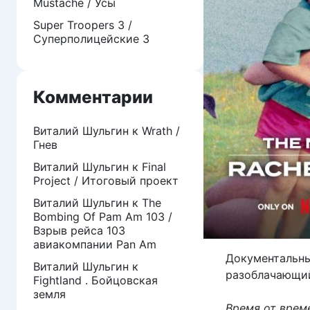
Mustache / Усы
Super Troopers 3 /
Суперполицейские 3
Комментарии
Виталий Шульгин
к
Wrath /
Гнев
Виталий Шульгин
к
Final
Project / Итоговый проект
Виталий Шульгин
к
The
Bombing Of Pam Am 103 /
Взрыв рейса 103
авиакомпании Pan Am
Документальны
Виталий Шульгин
к
разоблачающий
Fightland . Бойцовская
земля
Время от врем