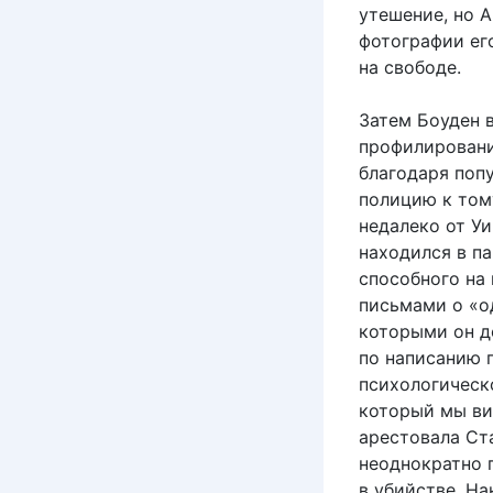
утешение, но А
фотографии его
на свободе.
Затем Боуден 
профилировани
благодаря поп
полицию к тому
недалеко от У
находился в па
способного на
письмами о «о
которыми он д
по написанию п
психологическ
который мы ви
арестовала Ста
неоднократно 
в убийстве. На