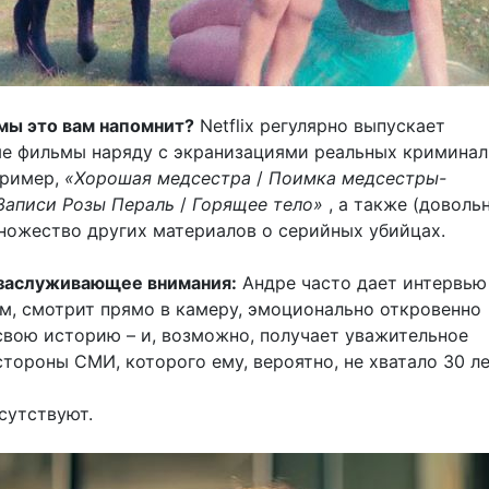
мы это вам напомнит?
Netflix регулярно выпускает
е фильмы наряду с экранизациями реальных кримина
пример,
«Хорошая медсестра
/
Поимка медсестры-
Записи Розы Пераль
/
Горящее тело»
, а также (доволь
ножество других материалов о серийных убийцах.
 заслуживающее внимания:
Андре часто дает интервью
м, смотрит прямо в камеру, эмоционально откровенно
свою историю – и, возможно, получает уважительное
тороны СМИ, которого ему, вероятно, не хватало 30 ле
сутствуют.