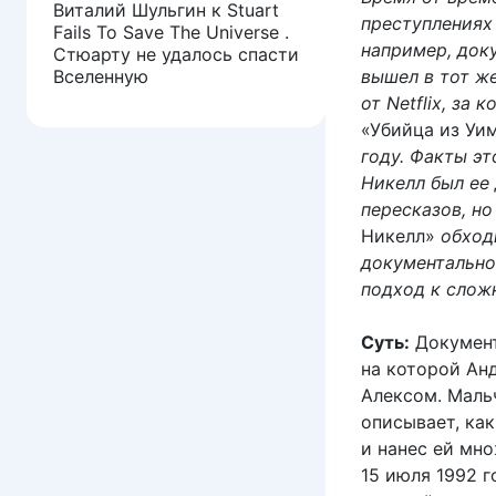
Виталий Шульгин
к
Stuart
преступлениях
Fails To Save The Universe .
например, док
Стюарту не удалось спасти
Вселенную
вышел в тот ж
от Netflix, за
«Убийца из Уи
году. Факты э
Никелл был ее
пересказов, н
Никелл»
обход
документально
подход к слож
Суть:
Документ
на которой Ан
Алексом. Мальч
описывает, ка
и нанес ей мн
15 июля 1992 г