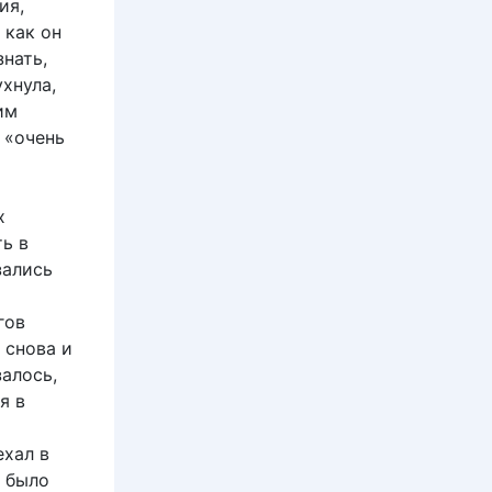
ия,
 как он
знать,
ухнула,
им
 «очень
х
ь в
зались
гов
 снова и
залось,
я в
ехал в
о было