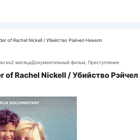
er of Rachel Nickell / Убийство Рэйчел Никелл
льгин
2 месяца
Документальный фильм
,
Преступление
r of Rachel Nickell / Убийство Рэйчел