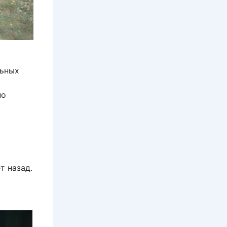
льных
но
т назад.