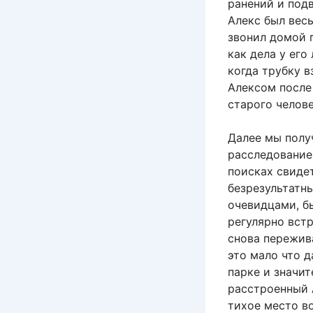
ранений и подв
Алекс был весь
звонил домой п
как дела у его
когда трубку в
Алексом после 
старого челове
Далее мы полу
расследование
поисках свидет
безрезультатн
очевидцами, б
регулярно встр
снова пережива
это мало что д
парке и значи
расстроенный 
тихое место в