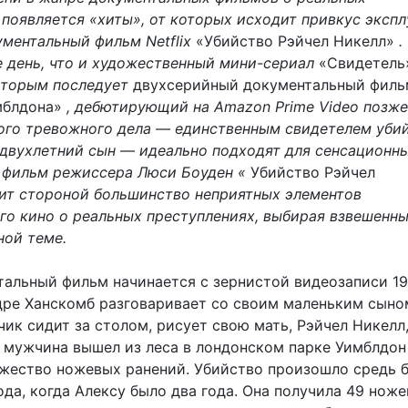
 появляется «хиты», от которых исходит привкус экспл
ументальный фильм Netflix
«Убийство Рэйчел Никелл»
.
е день, что и художественный мини-сериал
«Свидетел
 которым последует
двухсерийный документальный филь
мблдона»
, дебютирующий на Amazon Prime Video позже
того тревожного дела — единственным свидетелем уби
 двухлетний сын — идеально подходят для сенсационн
о фильм режиссера Люси Боуден «
Убийство Рэйчел
ит стороной большинство неприятных элементов
го кино о реальных преступлениях, выбирая взвешенн
ной теме.
альный фильм начинается с зернистой видеозаписи 19
дре Ханскомб разговаривает со своим маленьким сыно
ик сидит за столом, рисует свою мать, Рэйчел Никелл,
к мужчина вышел из леса в лондонском парке Уимблдо
ожество ножевых ранений. Убийство произошло средь б
ода, когда Алексу было два года. Она получила 49 нож