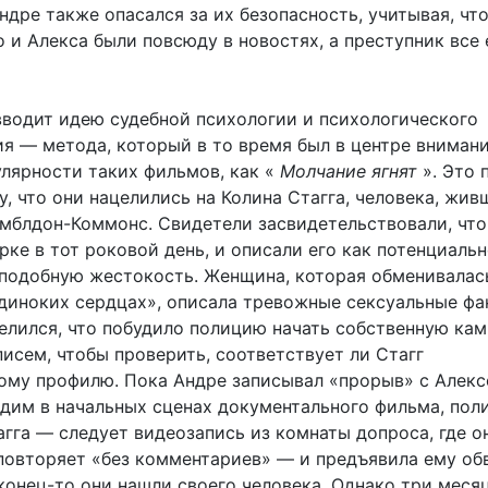
ндре также опасался за их безопасность, учитывая, чт
 и Алекса были повсюду в новостях, а преступник все
вводит идею судебной психологии и психологического
я — метода, который в то время был в центре вниман
улярности таких фильмов, как «
Молчание ягнят
». Это 
, что они нацелились на Колина Стагга, человека, жив
имблдон-Коммонс. Свидетели засвидетельствовали, что
рке в тот роковой день, и описали его как потенциаль
 подобную жестокость. Женщина, которая обменивалас
диноких сердцах», описала тревожные сексуальные фа
елился, что побудило полицию начать собственную ка
исем, чтобы проверить, соответствует ли Стагг
ому профилю. Пока Андре записывал «прорыв» с Алекс
дим в начальных сценах документального фильма, пол
гга — следует видеозапись из комнаты допроса, где о
повторяет «без комментариев» — и предъявила ему об
конец-то они нашли своего человека. Однако три меся