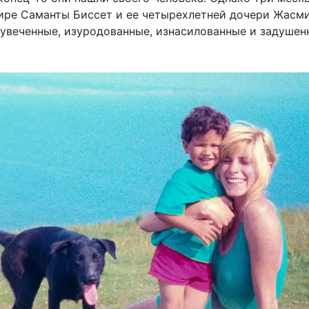
тире Саманты Биссет и ее четырехлетней дочери Жасм
увеченные, изуродованные, изнасилованные и задушен