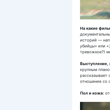
На какие филь
документальны
историй — на
убийцы»
или
«
тревожное?) м
Выступление,
крупным плано
рассказывает 
отношение со с
Пол и кожа:
от