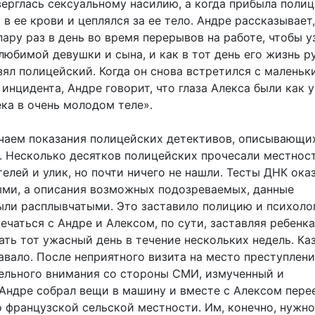
ерглась сексуальному насилию, а когда прибыла полиц
 в ее крови и цеплялся за ее тело. Андре рассказывает,
ару раз в день во время перерывов на работе, чтобы у
 любимой девушки и сына, и как в тот день его жизнь р
зял полицейский. Когда он снова встретился с маленьк
инцидента, Андре говорит, что глаза Алекса были как у
ка в очень молодом теле».
чаем показания полицейских детективов, описывающи
. Несколько десятков полицейских прочесали местност
елей и улик, но почти ничего не нашли. Тесты ДНК ока
ыми, а описания возможных подозреваемых, данные
ыли расплывчатыми. Это заставило полицию и психоло
ечаться с Андре и Алексом, по сути, заставляя ребенка
ть тот ужасный день в течение нескольких недель. Ка
авало. После неприятного визита на место преступлени
тельного внимания со стороны СМИ, измученный и
Андре собрал вещи в машину и вместе с Алексом пере
о французской сельской местности. Им, конечно, нужн