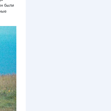
ин были
ные