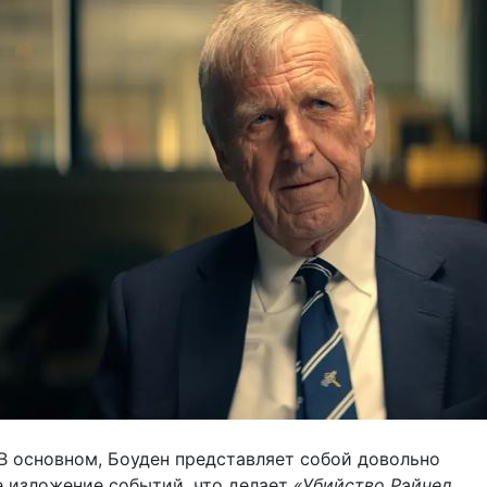
В основном, Боуден представляет собой довольно
 изложение событий, что делает
«Убийство Рэйчел