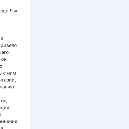
о
 еще был
ия
привело
шего
 он
но
ь с ним
нтазии,
мпанию
ом,
иция
н
винение
ца