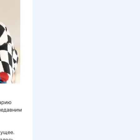
нарию
недавним
дущее.
алось,