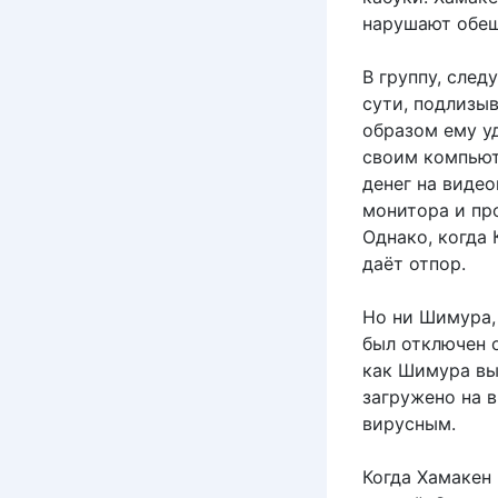
нарушают обещ
В группу, след
сути, подлизыв
образом ему у
своим компьют
денег на виде
монитора и про
Однако, когда
даёт отпор.
Но ни Шимура,
был отключен о
как Шимура вы
загружено на в
вирусным.
Когда Хамакен 