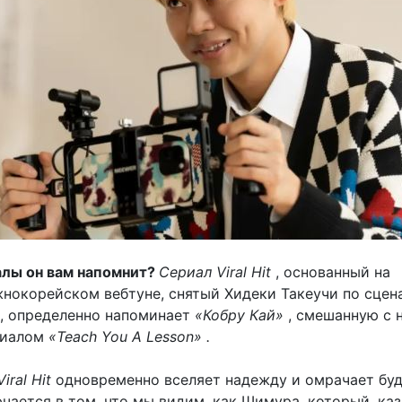
алы он вам напомнит?
Сериал Viral Hit
, основанный на
нокорейском вебтуне, снятый Хидеки Такеучи по сце
, определенно напоминает
«Кобру Кай»
, смешанную с 
риалом
«Teach You A Lesson» .
Viral Hit
одновременно вселяет надежду и омрачает бу
чается в том, что мы видим, как Шимура, который, каз