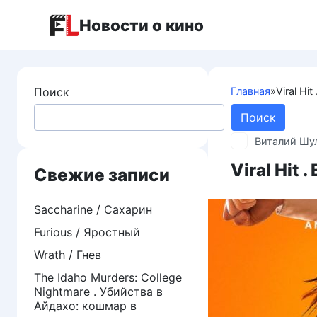
Перейти
Новости о кино
к
контенту
Поиск
Главная
»
Viral Hi
Поиск
Виталий Шу
Viral Hit 
Свежие записи
Saccharine / Сахарин
Furious / Яростный
Wrath / Гнев
The Idaho Murders: College
Nightmare . Убийства в
Айдахо: кошмар в