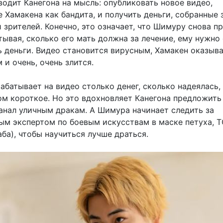
водит Канегона на мысль: опубликовать новое видео,
Хамакена как бандита, и получить деньги, собранные 
зрителей. Конечно, это означает, что Шимуру снова п
итывая, сколько его мать должна за лечение, ему нужно 
ь деньги. Видео становится вирусным, Хамакен оказыв
 и очень, очень злится.
абатывает на видео столько денег, сколько надеялась,
ом короткое. Но это вдохновляет Канегона предложит
канал уличным дракам. А Шимура начинает следить за
м экспертом по боевым искусствам в маске петуха, 
ба), чтобы научиться лучше драться.