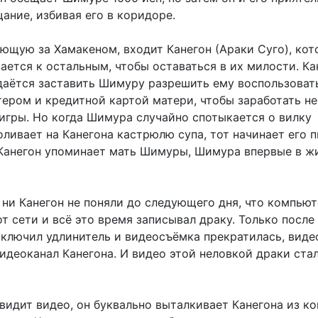
ание, избивая его в коридоре.
ующую за Хамакеном, входит Канегон (Араки Суго), кот
ается к остальным, чтобы оставаться в их милости. К
даётся заставить Шимуру разрешить ему воспользоват
ером и кредитной картой матери, чтобы заработать н
оигры. Но когда Шимура случайно спотыкается о вилку
ливает на Канегона кастрюлю супа, тот начинает его п
 Канегон упоминает мать Шимуры, Шимура впервые в ж
 ни Канегон не поняли до следующего дня, что компьют
т сети и всё это время записывал драку. Только после 
ключил удлинитель и видеосъёмка прекратилась, виде
идеоканал Канегона. И видео этой неловкой драки ста
видит видео, он буквально выталкивает Канегона из к