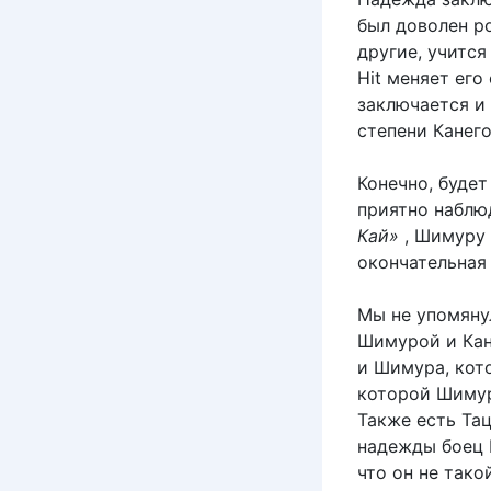
был доволен р
другие, учится
Hit меняет ег
заключается и
степени Канего
Конечно, буде
приятно наблю
Кай»
, Шимуру 
окончательная 
Мы не упомяну
Шимурой и Кане
и Шимура, кото
которой Шимур
Также есть Та
надежды боец ​
что он не тако