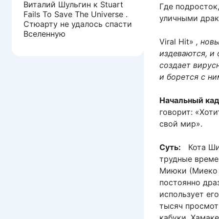
Виталий Шульгин
к
Stuart
Где подросток
Fails To Save The Universe .
уличными драк
Стюарту не удалось спасти
Вселенную
Viral Hit»
, нов
издеваются, и 
создает вирус
и борется с ни
Начальный кад
говорит: «Хоти
свой мир».
Суть:
Кота Шим
трудные времен
Миюки (Миеко Х
постоянно дра
использует ег
тысяч просмот
кабуки. Хамаке