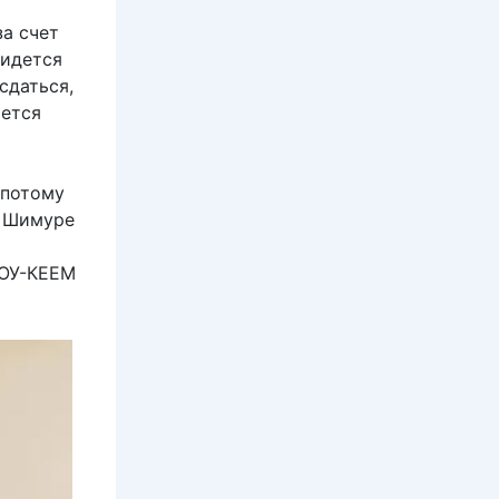
за счет
ридется
сдаться,
ается
 потому
ь Шимуре
ТОУ-КЕЕМ