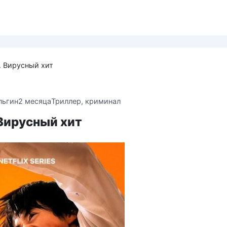
t . Вирусный хит
льгин
2 месяца
Триллер, криминал
. Вирусный хит