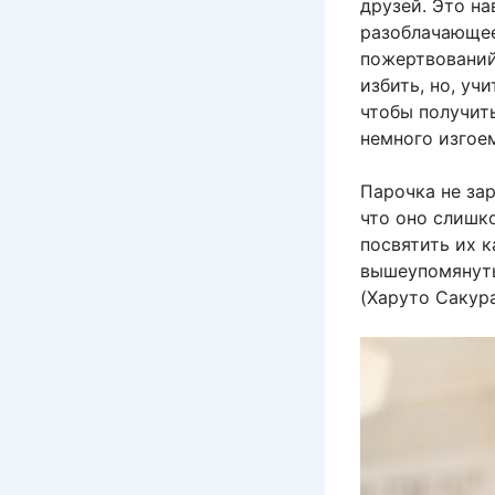
друзей. Это на
разоблачающее 
пожертвований 
избить, но, уч
чтобы получит
немного изгоем
Парочка не зар
что оно слишк
посвятить их 
вышеупомянуты
(Харуто Сакура