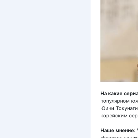
На какие сери
популярном юж
Юичи Токунаги
корейским се
Наше мнение:
Надежда заклю