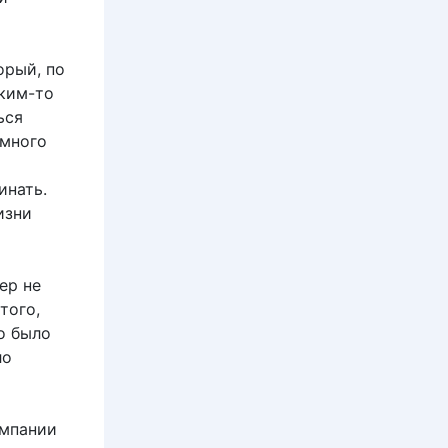
орый, по
аким-то
ься
емного
инать.
изни
ер не
того,
о было
ло
омпании