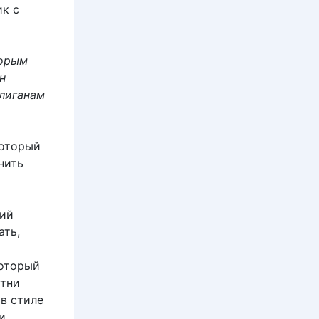
ик с
торым
н
улиганам
который
нить
ий
ать,
который
отни
в стиле
и