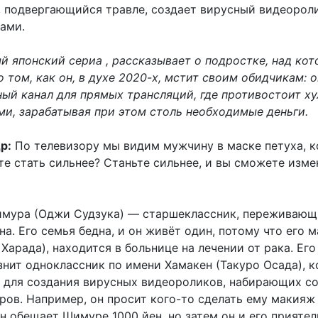
, подвергающийся травле, создает вирусный видеорол
ами.
ый японский сериа , рассказывает о подростке, над ко
о том, как он, в духе 2020-х, мстит своим обидчикам: о
ный канал для прямых трансляций, где противостоит х
ми, зарабатывая при этом столь необходимые деньги.
р:
По телевизору мы видим мужчину в маске петуха, 
те стать сильнее? Станьте сильнее, и вы сможете изме
ура (Оджи Судзука) — старшеклассник, переживающ
а. Его семья бедна, и он живёт один, потому что его м
арада), находится в больнице на лечении от рака. Его
знит одноклассник по имени Хамакен (Такуро Осада), 
о для создания вирусных видеороликов, набирающих с
ров. Например, он просит кого-то сделать ему макияж 
н обещает Шимуре 1000 йен, но затем он и его приятел