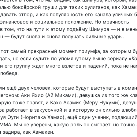
олью боксёрской груши для таких хулиганов, как Хамак
 давать отпор, и как популярность его канала уличных б
о финансовое и социальное положение. Но мрачность
 в том, что на пути к этому подъёму Шимура — и в мен
н — будут снова и снова получать сильные удары.
т тот самый прекрасный момент триумфа, за которым б
дать, но если судить по упомянутому выше сериалу
«К
и его группу ждет много взлетов и падений, пока не на
победа.
ли ещё двух человек, которые будут выступать в коман
гоном: Аки Яхио (Ай Миками), девушка из того же кла
рую тоже травят, и Кахо Асамия (Меру Нукуми), девуш
а работает в закусочной и в которую он сильно влюбл
цуя Оуги (Норитака Хамао), ещё один ученик, подающи
​ММА. Мы не уверены, какую роль он сыграет, но точно 
й задира, как Хамакен.