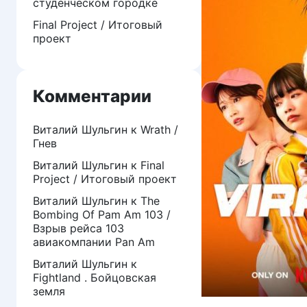
студенческом городке
Final Project / Итоговый
проект
Комментарии
Виталий Шульгин
к
Wrath /
Гнев
Виталий Шульгин
к
Final
Project / Итоговый проект
Виталий Шульгин
к
The
Bombing Of Pam Am 103 /
Взрыв рейса 103
авиакомпании Pan Am
Виталий Шульгин
к
Fightland . Бойцовская
земля