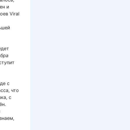
ен и
оев Viral
ьшей
удет
обра
ступит
де с
сса, что
ка, с
ён.
й
знаем,