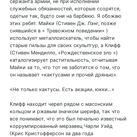
сержанта армии, не при исполнении
служебных обязанностей, которые ссорятся,
одетые так, будто они на барбекю. Я обожаю
этих ребят. Майки (Стивен Дж. Лэнг, позже
снявшийся в « Тревожном поведении» )
использует металлоискатель, чтобы найти
старые гильзы для своих скульптур, а Клифф
(Стивен Мендилло, «Рождественское зло »)
каталогизирует растительность, отчитывая
Майки за то, что тот не заботится о том, что
он называет «кактусами и прочей дрянью».
«Не только кактусы. Есть акации, юкки…»
Клифф находит череп рядом с масонским
кольцом и ржавым значком шерифа, так что
все понимают, что это был печально известный
коррумпированный мерзавец Чарли Уэйд
(Крис Кристофферсон за два года