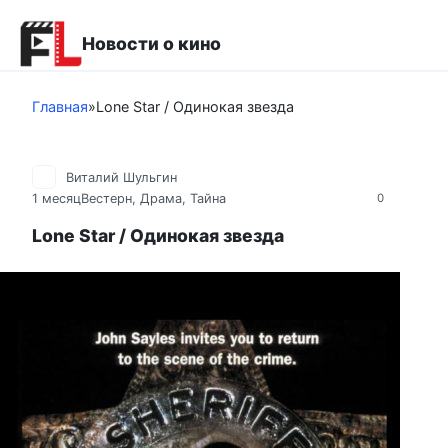
Перейти
к
Новости о кино
контенту
Главная
»
Lone Star / Одинокая звезда
Виталий Шульгин
1 месяц
Вестерн
,
Драма
,
Тайна
0
Lone Star / Одинокая звезда