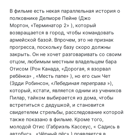
В фильме есть некая параллельная история о
полковнике Делморе Пейне (Джо
Мортон, «Терминатор 2» ), который
возвращается в город, чтобы командовать
армейской базой. Впрочем, это не признак
прогресса, поскольку базу скоро должны
закрыть. Он не хочет разговаривать со своим
отцом, любимым местным владельцем бара
Отисом (Рон Канада, «Дорогая, я взорвал
ребёнка» , «Месть папе» ), но его сын Чет
(Эдди Робинсон,
«Лебединая переправа
»),
который, кстати, является одним из учеников
Пилар, тайком выбирается из дома, чтобы
встретиться с дедушкой, и становится
свидетелем стрельбы, расследование которой
также показано в фильме. Кроме того,
молодой Отис (Габриэль Кассеус, « Садись в
автобус» , «Чёрный пёс» ) появляется в