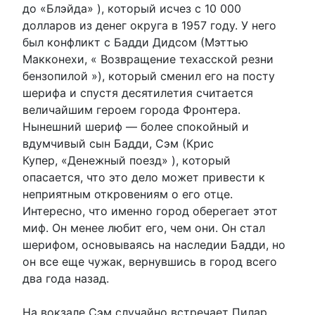
до «Блэйда» ), который исчез с 10 000
долларов из денег округа в 1957 году. У него
был конфликт с Бадди Дидсом (Мэттью
Макконехи, « Возвращение техасской резни
бензопилой »), который сменил его на посту
шерифа и спустя десятилетия считается
величайшим героем города Фронтера.
Нынешний шериф — более спокойный и
вдумчивый сын Бадди, Сэм (Крис
Купер, «Денежный поезд» ), который
опасается, что это дело может привести к
неприятным откровениям о его отце.
Интересно, что именно город оберегает этот
миф. Он менее любит его, чем они. Он стал
шерифом, основываясь на наследии Бадди, но
он все еще чужак, вернувшись в город всего
два года назад.
На вокзале Сэм случайно встречает Пилар