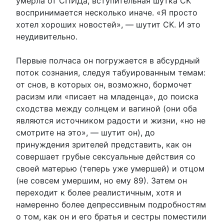
умерла от СПИДа, вступительная шутка CK
воспринимается несколько иначе. «Я просто
хотел хороших новостей», — шутит CK. И это
неудивительно.
Первые полчаса он погружается в абсурдный
поток сознания, следуя табуированным темам:
от снов, в которых он, возможно, бормочет
расизм или «писает на младенца», до поиска
сходства между солнцем и вагиной (они оба
являются источником радости и жизни, «но не
смотрите на это», — шутит он), до
принуждения зрителей представить, как он
совершает грубые сексуальные действия со
своей матерью (теперь уже умершей) и отцом
(не совсем умершим, но ему 89). Затем он
переходит к более реалистичным, хотя и
намеренно более депрессивным подробностям
о том, как он и его братья и сестры поместили