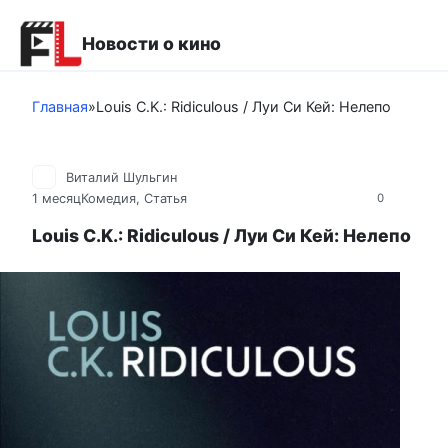
Перейти
к
Новости о кино
контенту
Главная
»
Louis C.K.: Ridiculous / Луи Си Кей: Нелепо
Виталий Шульгин
1 месяц
Комедия
,
Статья
0
Louis C.K.: Ridiculous / Луи Си Кей: Нелепо