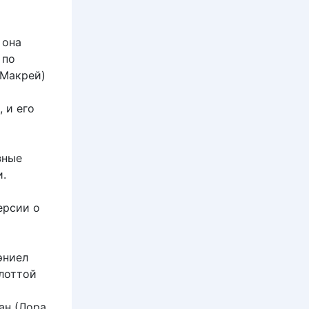
 она
 по
 Макрей)
 и его
зные
и.
ерсии о
эниел
лоттой
ан (Лора