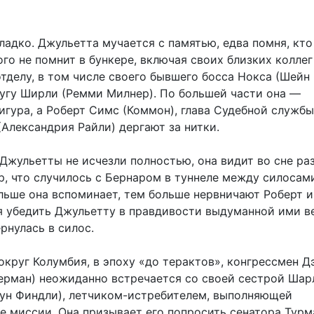
гладко. Джульетта мучается с памятью, едва помня, кто
ого не помнит в бункере, включая своих близких коллег
тделу, в том числе своего бывшего босса Нокса (Шейн
угу Ширли (Ремми Милнер). По большей части она —
гура, а Роберт Симс (Коммон), глава Судебной службы,
Александрия Райли) дергают за нитки.
Джульетты не исчезли полностью, она видит во сне ра
р, что случилось с Бернаром в туннеле между силосам
льше она вспоминает, тем больше нервничают Роберт и
я убедить Джульетту в правдивости выдуманной ими в
ернулась в силос.
округ Колумбия, в эпоху «до терактов», конгрессмен Д
ерман) неожиданно встречается со своей сестрой Шар
ун Финдли), летчиком-истребителем, выполняющей
е миссии. Она призывает его попросить сенатора Турм