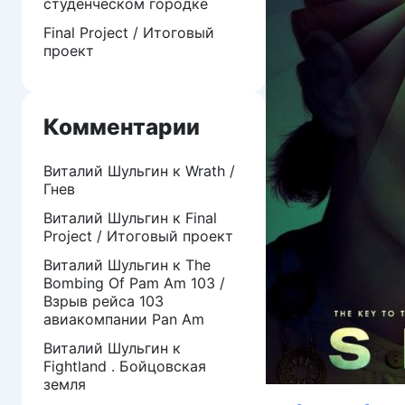
студенческом городке
Final Project / Итоговый
проект
Комментарии
Виталий Шульгин
к
Wrath /
Гнев
Виталий Шульгин
к
Final
Project / Итоговый проект
Виталий Шульгин
к
The
Bombing Of Pam Am 103 /
Взрыв рейса 103
авиакомпании Pan Am
Виталий Шульгин
к
Fightland . Бойцовская
земля