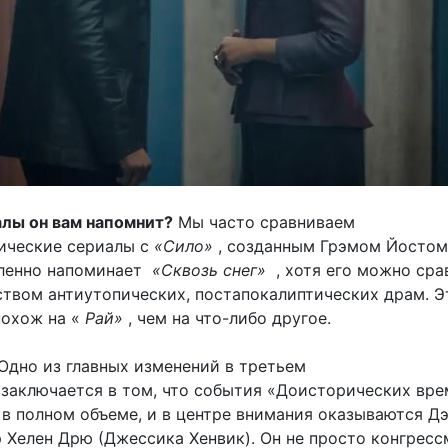
алы он вам напомнит?
Мы часто сравниваем
ические сериалы с
«Сило»
, созданным Грэмом Йостом,
еленно напоминает
«Сквозь снег»
, хотя его можно сра
твом антиутопических, постапокалиптических драм. Э
похож на «
Рай»
, чем на что-либо другое.
Одно из главных изменений в третьем
заключается в том, что события «Доисторических вре
в полном объеме, и в центре внимания оказываются Д
 Хелен Дрю (Джессика Хенвик). Он не просто конгресс