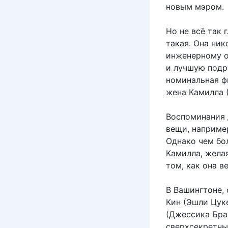
новым мэром.
Но не всё так 
такая. Она ник
инженерному о
и лучшую подр
номинальная фи
жена Камилла (
Воспоминания 
вещи, наприме
Однако чем бо
Камилла, жела
том, как она в
В Вашингтоне, 
Кин (Эшли Цук
(Джессика Бра
сверхсекретны