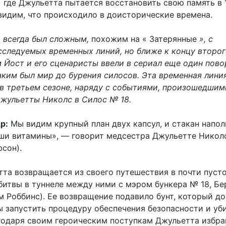
»
где Джульетта пытается восстановить свою память в 
 видим, что происходило в доисторические времена.
»
всегда был сложным,
похожим на « Затерянные
», с
следуемых временных линий, но ближе к концу второг
 Йост и его сценаристы ввели в сериал еще один пово
каким был мир до бурения силосов. Эта временная лини
в третьем сезоне, наряду с событиями, произошедшим
жульетты Николс в Силос № 18.
р:
Мы видим крупный план двух капсул, и стакан напол
аши витамины», — говорит медсестра Джульетте Никол
сон).
а возвращается из своего путешествия в почти пуст
 битвы в туннеле между ними с мэром бункера № 18, Б
м Роббинс). Ее возвращение подавило бунт, который до
ы запустить процедуру обеспечения безопасности и уб
агодаря своим героическим поступкам Джульетта избра