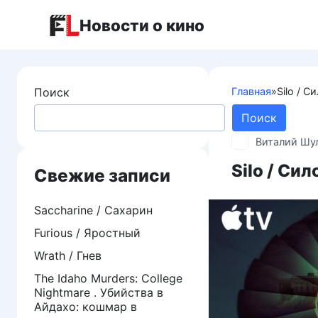
Перейти
Новости о кино
к
контенту
Поиск
Главная
»
Silo / С
Поиск
Виталий Шу
Silo / Сил
Свежие записи
Saccharine / Сахарин
Furious / Яростный
Wrath / Гнев
The Idaho Murders: College
Nightmare . Убийства в
Айдахо: кошмар в