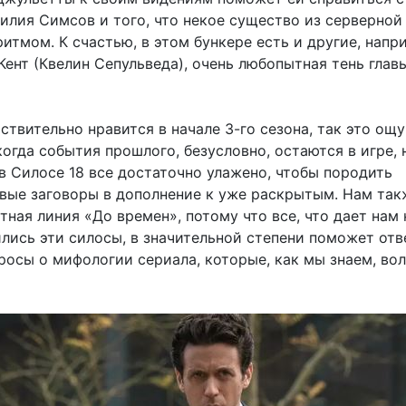
силия Симсов и того, что некое существо из серверной
итмом. К счастью, в этом бункере есть и другие, напр
ент (Квелин Сепульведа), очень любопытная тень глав
ствительно нравится в начале 3-го сезона, так это ощ
когда события прошлого, безусловно, остаются в игре, 
в Силосе 18 все достаточно улажено, чтобы породить
вые заговоры в дополнение к уже раскрытым. Нам так
ная линия «До времен», потому что все, что дает нам 
ились эти силосы, в значительной степени поможет отв
росы о мифологии сериала, которые, как мы знаем, во