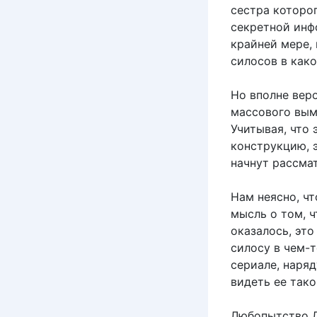
сестра которо
секретной инф
крайней мере,
силосов в како
Но вполне веро
массового вым
Учитывая, что
конструкцию, э
начнут рассма
Нам неясно, ч
мысль о том, 
оказалось, это
силосу в чем-
сериале, наря
видеть ее тако
Любопытство Д