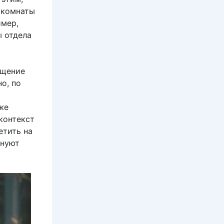
 комнаты
имер,
ы отдела
ущение
но, по
же
контекст
етить на
лнуют