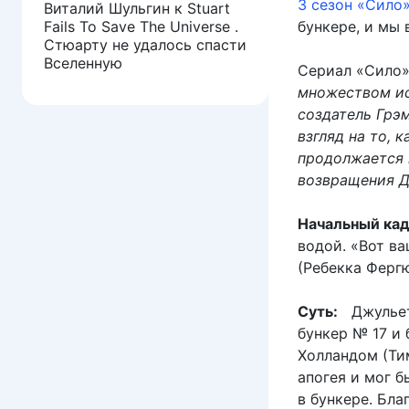
3 сезон «Сило
Виталий Шульгин
к
Stuart
Fails To Save The Universe .
бункере, и мы
Стюарту не удалось спасти
Вселенную
Сериал «Сило
множеством ис
создатель Грэм
взгляд на то, 
продолжается 
возвращения Д
Начальный кад
водой. «Вот в
(Ребекка Фергю
Суть:
Джульетт
бункер № 17 и
Холландом (Ти
апогея и мог б
в бункере. Бл