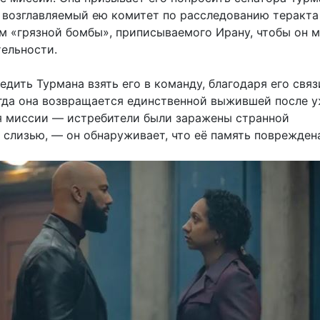
в возглавляемый ею комитет по расследованию теракта
м «грязной бомбы», приписываемого Ирану, чтобы он м
тельности.
едить Турмана взять его в команду, благодаря его связ
огда она возвращается единственной выжившей после 
 миссии — истребители были заражены странной
 слизью, — он обнаруживает, что её память поврежден