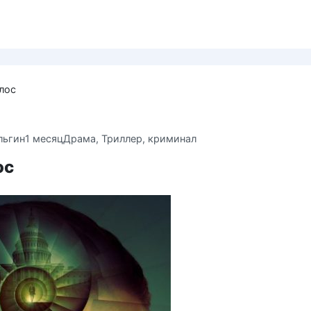
илос
льгин
1 месяц
Драма
,
Триллер, криминал
ос