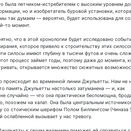
го была летчиком-истребителем с высоким уровнем до
ормации, но и изобретатель буровой установки, котор
 мы так думаем — вероятно, будет использована для с
й-то момент.
ятно, что в этой хронологии будет исследовано событ
ирания, которое привело к строительству этих силосо
 эти силосы имеют глубину в тысячи футов и очень сло
тот процесс займет годы, поэтому даже до момента, к
тривать, открывается множество сюжетных возможнос
то происходит во временной линии Джульетты. Нам не 
что память Джульетты настолько затуманена — и, как
 не случайно — что она практически беспомощна, брод
то, похожем на халат. Она была центральным источнико
ду со стоическим шерифом Полом Биллингсом (Чиназа У
й ослабленной вызывает у нас тревогу.
жульетты к своим видениям поможет ей справиться с