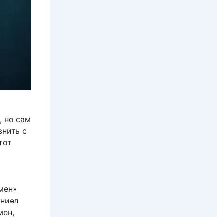
 но сам
внить с
тот
мен»
эниел
мен,