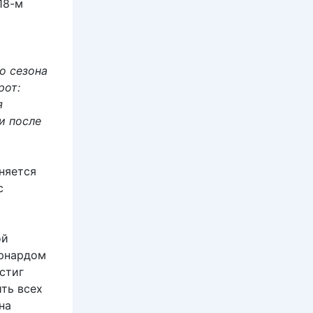
18-м
о сезона
рот:
я
и после
няется
с
ой
ернардом
стиг
ить всех
на