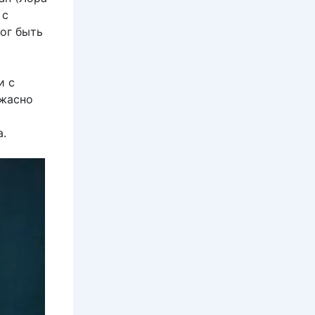
 с
ог быть
и с
ужасно
а.