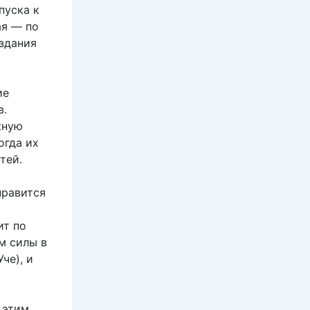
пуска к
ая — по
оздания
ие
в.
жную
огда их
тей.
нравится
ит по
м силы в
че), и
 этим,