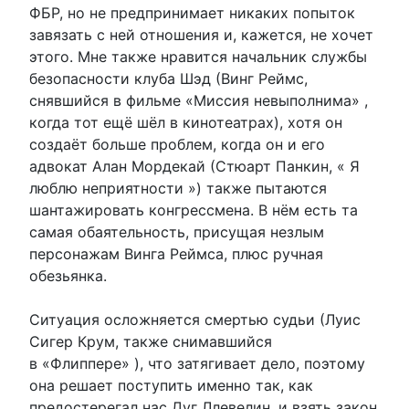
ФБР, но не предпринимает никаких попыток
завязать с ней отношения и, кажется, не хочет
этого. Мне также нравится начальник службы
безопасности клуба Шэд (Винг Реймс,
снявшийся в фильме «Миссия невыполнима» ,
когда тот ещё шёл в кинотеатрах), хотя он
создаёт больше проблем, когда он и его
адвокат Алан Мордекай (Стюарт Панкин, « Я
люблю неприятности ») также пытаются
шантажировать конгрессмена. В нём есть та
самая обаятельность, присущая незлым
персонажам Винга Реймса, плюс ручная
обезьянка.
Ситуация осложняется смертью судьи (Луис
Сигер Крум, также снимавшийся
в «Флиппере» ), что затягивает дело, поэтому
она решает поступить именно так, как
предостерегал нас Дуг Ллевелин, и взять закон