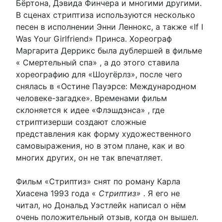
Бёртона, Дэвида Финчера и многими другими.
В сценах стриптиза используются несколько
песен в исполнении Энни Леннокс, а также «If I
Was Your Girlfriend» Принса. Хореограф
Маргарита Деррикс была дублершей в фильме
« Смертельный спа» , а до этого ставила
хореографию для «Шоугёрлз», после чего
снялась в «Остине Пауэрсе: Международном
человеке-загадке». Временами фильм
склоняется к идее «Флэшдэнса» , где
стриптизерши создают сложные
представления как форму художественного
самовыражения, но в этом плане, как и во
многих других, он не так впечатляет.
Фильм «Стриптиз» снят по роману Карла
Хиасена 1993 года «
Стриптиз»
. Я его не
читал, но Дональд Уэстлейк написал о нём
очень положительный отзыв, когда он вышел.