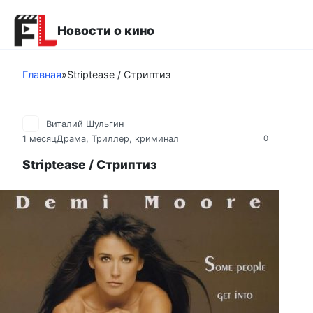
Перейти
к
Новости о кино
контенту
Главная
»
Striptease / Стриптиз
Виталий Шульгин
1 месяц
Драма
,
Триллер, криминал
0
Striptease / Стриптиз