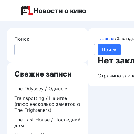
Перейти
Новости о кино
к
контенту
Поиск
Главная
»
Заклад
Поиск
Нет зак
Свежие записи
Страница закл
The Odyssey / Одиссея
Trainspotting / На игле
(плюс несколько заметок о
The Frighteners)
The Last House / Последний
дом