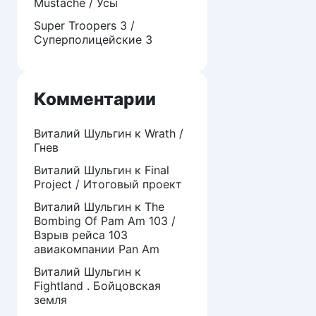
Mustache / Усы
Super Troopers 3 /
Суперполицейские 3
Комментарии
Виталий Шульгин
к
Wrath /
Гнев
Виталий Шульгин
к
Final
Project / Итоговый проект
Виталий Шульгин
к
The
Bombing Of Pam Am 103 /
Взрыв рейса 103
авиакомпании Pan Am
Виталий Шульгин
к
Fightland . Бойцовская
земля