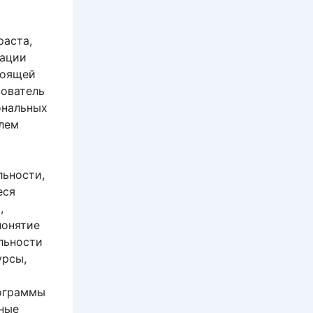
раста,
рации
тоящей
зователь
ональных
лем
льности,
еся
,
понятие
льности
урсы,
рограммы
рные