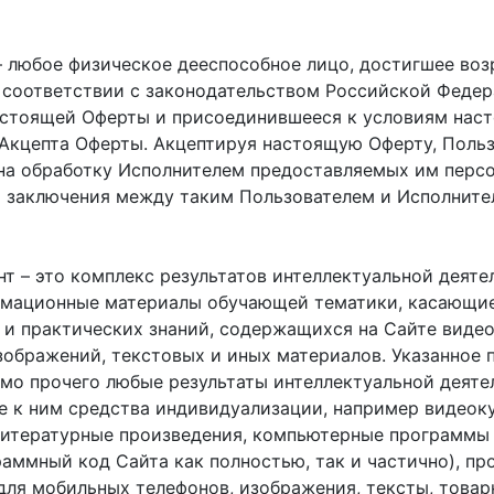
– любое физическое дееспособное лицо, достигшее воз
 соответствии с законодательством Российской Феде
астоящей Оферты и присоединившееся к условиям нас
Акцепта Оферты. Акцептируя настоящую Оферту, Поль
 на обработку Исполнителем предоставляемых им перс
х заключения между таким Пользователем и Исполните
т – это комплекс результатов интеллектуальной деяте
рмационные материалы обучающей тематики, касающи
 и практических знаний, содержащихся на Сайте видео
зображений, текстовых и иных материалов. Указанное 
мо прочего любые результаты интеллектуальной деяте
е к ним средства индивидуализации, например видеок
литературные произведения, компьютерные программы
раммный код Сайта как полностью, так и частично), п
для мобильных телефонов, изображения, тексты, това