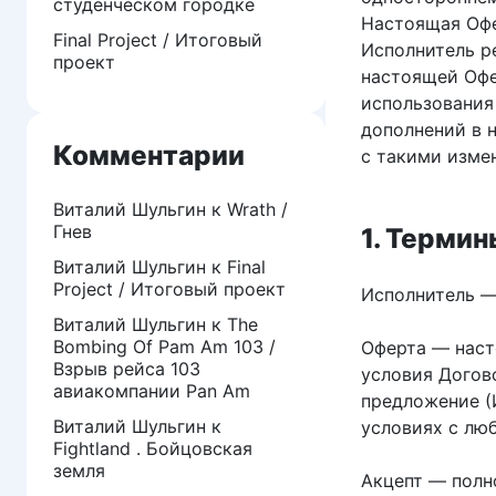
студенческом городке
Настоящая Офе
Final Project / Итоговый
Исполнитель р
проект
настоящей Офе
использования
дополнений в 
Комментарии
с такими изме
Виталий Шульгин
к
Wrath /
Гнев
1. Терми
Виталий Шульгин
к
Final
Project / Итоговый проект
Исполнитель —
Виталий Шульгин
к
The
Bombing Of Pam Am 103 /
Оферта — наст
Взрыв рейса 103
условия Догов
авиакомпании Pan Am
предложение (
Виталий Шульгин
к
условиях с люб
Fightland . Бойцовская
земля
Акцепт — полн