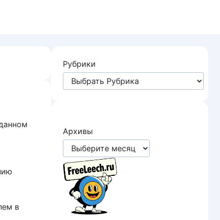
Рубрики
 данном
Архивы
нию
лем в