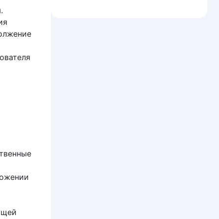
.
ия
должение
и
ователя
твенные
ложении
ящей