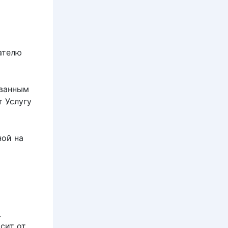
ателю
ованным
т Услугу
ной на
.
сит от