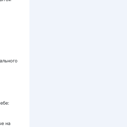
ального
ебе:
ые на