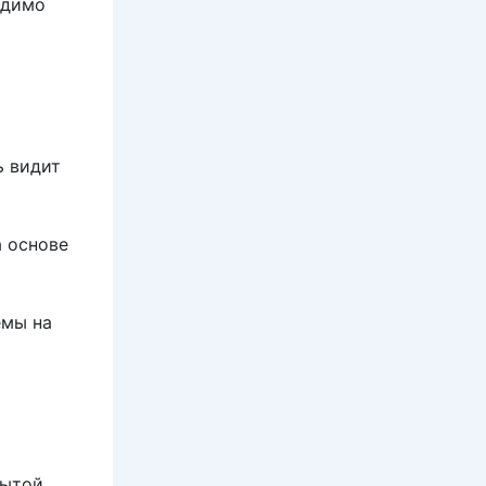
одимо
ь видит
а основе
емы на
рытой