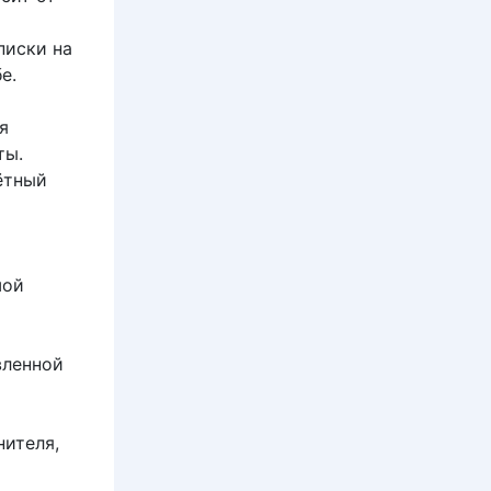
писки на
е.
я
ты.
ётный
шой
вленной
нителя,