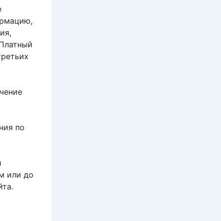
е
ормацию,
ия,
 Платный
третьих
ечение
ния по
и
м или до
та.