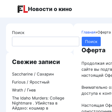
Перейти
Новости о кино
к
контенту
Поиск
Главная
»
Оферта
Поиск
Оферта
Свежие записи
Продолжая исп
сайте вы подт
Saccharine / Сахарин
настоящей Офе
Furious / Яростный
Внимательно о
Wrath / Гнев
доступа к конт
The Idaho Murders: College
Nightmare . Убийства в
Настоящая Офе
Айдахо: кошмар в
одностороннем