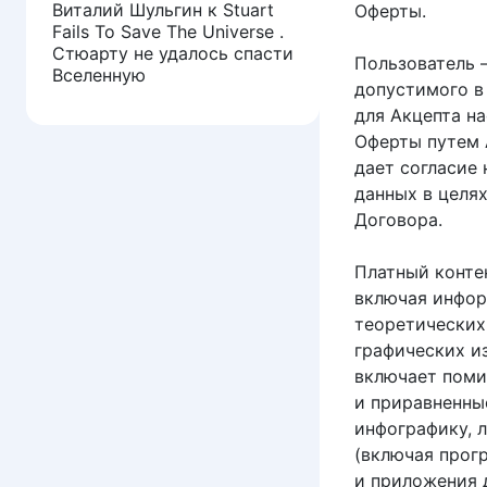
Виталий Шульгин
к
Stuart
Оферты.
Fails To Save The Universe .
Стюарту не удалось спасти
Пользователь 
Вселенную
допустимого в
для Акцепта н
Оферты путем 
дает согласие
данных в целя
Договора.
Платный контен
включая инфо
теоретических
графических и
включает поми
и приравненны
инфографику, 
(включая прог
и приложения 