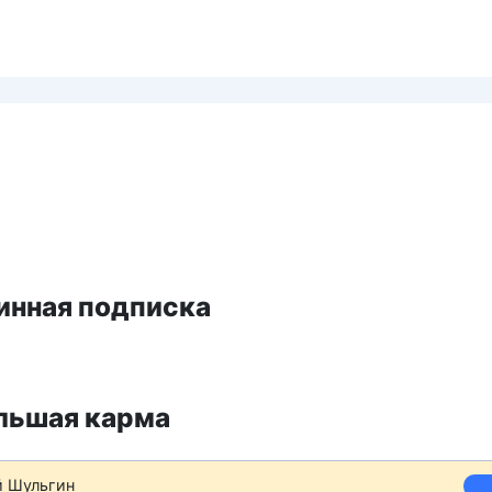
инная подписка
льшая карма
й Шульгин