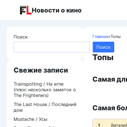
Перейти
Новости о кино
к
контенту
Поиск
Главная
»
Топы
Поиск
Топы
Свежие записи
Самая дл
Trainspotting / На игле
(плюс несколько заметок о
The Frighteners)
The Last House / Последний
Самая бо
дом
Mustache / Усы
1
Витали