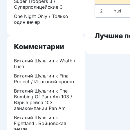
Super Troopers 3 /
Суперполицейские 3
2
Yuri
One Night Only / Только
один вечер
Лучшие п
Комментарии
Виталий Шульгин
к
Wrath /
Гнев
Виталий Шульгин
к
Final
Project / Итоговый проект
Виталий Шульгин
к
The
Bombing Of Pam Am 103 /
Взрыв рейса 103
авиакомпании Pan Am
Виталий Шульгин
к
Fightland . Бойцовская
земля