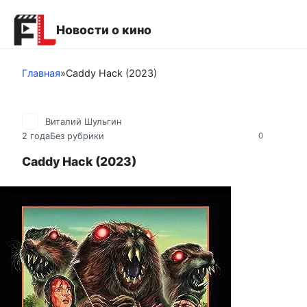
Перейти
к
Новости о кино
контенту
Главная
»
Caddy Hack (2023)
Виталий Шульгин
2 года
Без рубрики
0
Caddy Hack (2023)