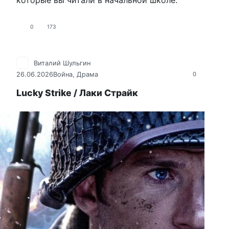
которые вы читали в начальной школе.
0
173
Виталий Шульгин
26.06.2026
Война
,
Драма
0
Lucky Strike / Лаки Страйк