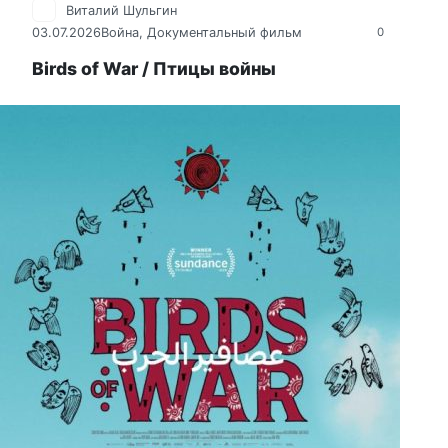
Виталий Шульгин
03.07.2026
Война
,
Документальный фильм
0
Birds of War / Птицы войны