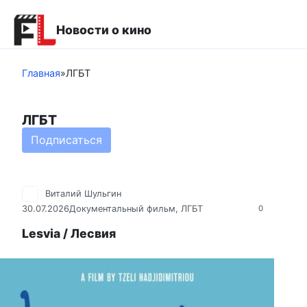
Перейти
к
Новости о кино
контенту
Главная
»
ЛГБТ
ЛГБТ
Подписаться
Виталий Шульгин
30.07.2026
Документальный фильм
,
ЛГБТ
0
Lesvia / Лесвия